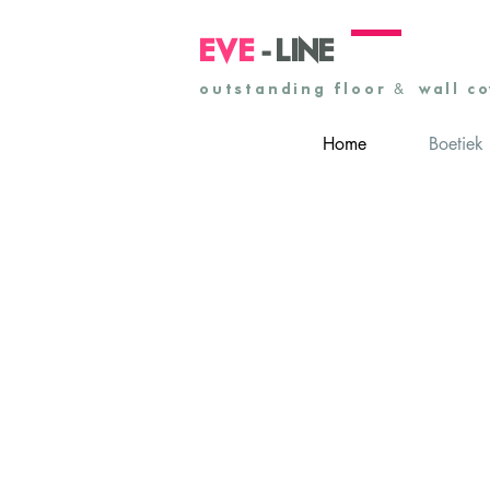
-
EVE
LINE
&
outstanding floor
& wall c
Home
Boetiek