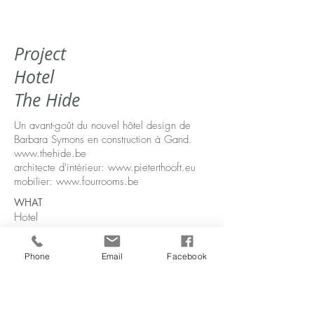
Project
Hotel
The Hide
Un avant-goût du nouvel hôtel design de
Barbara Symons en construction à Gand.
www.thehide.be
architecte d'intérieur:
www.pieterthooft.eu
mobilier:
www.fourrooms.be
WHAT
Hotel
WHERE
Gent
Phone
Email
Facebook
WHEN
2018
BELEVING