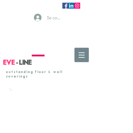
Se connecter
-
EVE
LINE
&
outstanding floor
& wall
coverings